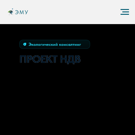
ЭМУ
Экологический консалтинг
ПРОЕКТ НДВ
Проект нормативов допустимых
выбросов (НДВ) — документ, в рамках
которого объект оценивается как
источник воздействия на атмосферный
воздух. В нем определяется
максимальная концентрация
загрязняющих веществ при работе
предприятия на полной мощности, не