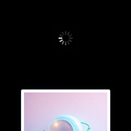
превышающая предельно допустимые
нормы на границе жилых и иных
нормируемых территорий.
Проект разрабатывается на
основании отчета по инвентаризации
источников выбросов и включает
картографические материалы, расчеты
рассеивания, нормативы, а также
мероприятия по снижению выбросов в
неблагоприятных метеоусловиях
(НМУ).