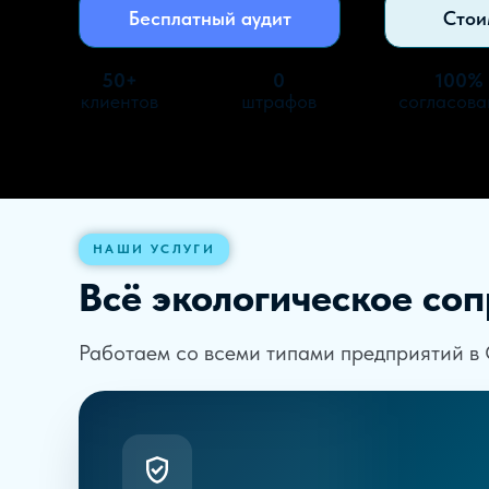
Бесплатный аудит
Стои
50+
0
100%
клиентов
штрафов
согласов
НАШИ УСЛУГИ
Всё экологическое со
Работаем со всеми типами предприятий в