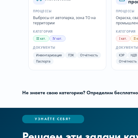
про
ПРОЦЕССЫ
ПРОЦЕССЫ
Выбросы от автопарка, зона ТО на
Окраска, св
территории
промышлен
КАТЕГОРИЯ
КАТЕГОРИЯ
III кат.
IV кат.
I кат.
II 
ДОКУМЕНТЫ
ДОКУМЕНТ
Инвентаризация
ПЭК
Отчётность
КЭР
НДВ
Паспорта
Отчётность
Не знаете свою категорию? Определим бесплатно 
УЗНАЁТЕ СЕБЯ?
Решаем эти задачи ка