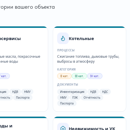
гории вашего объекта
осервисы
Котельные
ПРОЦЕССЫ
ые масла, покрасочные
Сжигание топлива, дымовые трубы,
очные воды
выбросы в атмосферу
КАТЕГОРИЯ
V кат.
II кат.
III кат.
IV кат.
Ы
ДОКУМЕНТЫ
ация
НДВ
НМУ
Инвентаризация
НДВ
НДС
ётность
Паспорта
НМУ
ПЭК
Отчётность
Паспорта
оды и
Недвижимость и УК