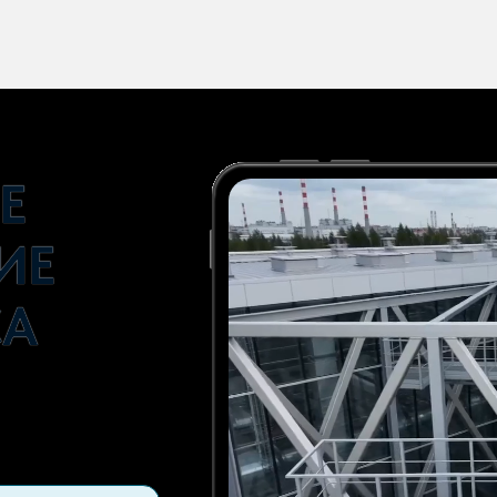
Е
ИЕ
СА
ть и