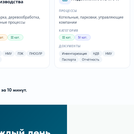
изводства
ПРОЦЕССЫ
арка, деревообработка,
Котельные, парковки, управляющие
ные процессы
компании
КАТЕГОРИЯ
кат.
III кат.
III кат.
IV кат.
Ы
ДОКУМЕНТЫ
НМУ
ПЭК
ПНООЛР
Инвентаризация
НДВ
НМУ
Паспорта
Отчётность
за 10 минут.
ждый день