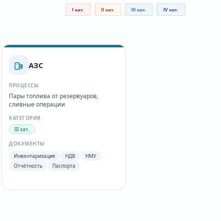
I кат.
II кат.
III кат.
IV кат.
АЗС
ПРОЦЕССЫ
Пары топлива от резервуаров,
сливные операции
КАТЕГОРИЯ
III кат.
ДОКУМЕНТЫ
Инвентаризация
НДВ
НМУ
Отчётность
Паспорта