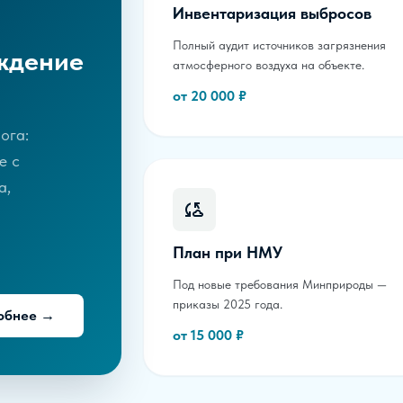
Инвентаризация выбросов
Полный аудит источников загрязнения
ждение
атмосферного воздуха на объекте.
от 20 000 ₽
ога:
е с
а,
План при НМУ
Под новые требования Минприроды —
приказы 2025 года.
обнее →
от 15 000 ₽