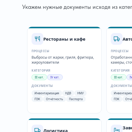
Укажем нужные документы исходя из кате
Рестораны и кафе
Авт
ПРОЦЕССЫ
ПРОЦЕССЫ
Выбросы от жарки, гриля, фритюра,
Отработанн
жироуловители
камеры, ст
КАТЕГОРИЯ
КАТЕГОРИЯ
III кат.
IV кат.
III кат.
I
ДОКУМЕНТЫ
ДОКУМЕНТ
Инвентаризация
НДВ
НМУ
Инвентариз
ПЭК
Отчётность
Паспорта
ПЭК
Отч
Зав
Логистика